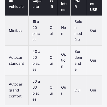
de
Capa
W
PM
lett
es
véhicule
cité
ifi
R
es
USB
15 à
Selo
20
O
No
n
Minibus
Oui
plac
ui
n
mod
es
èle
40 à
Sur
Op
Autocar
50
O
dem
tio
Oui
standard
plac
ui
and
n
es
e
50 à
Autocar
60
O
Ou
grand
Oui
Oui
plac
ui
i
confort
es