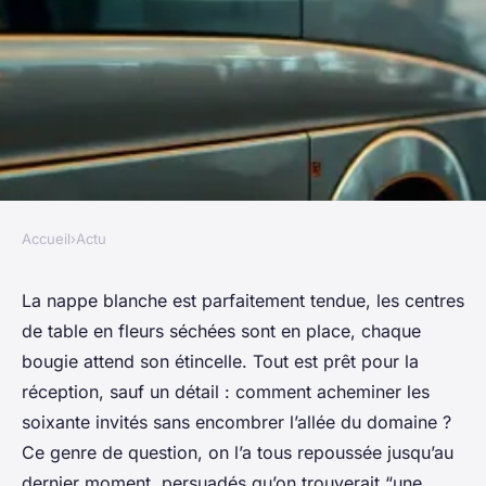
Accueil
›
Actu
ACTU
Top raisons de choisir un
La nappe blanche est parfaitement tendue, les centres
de table en fleurs séchées sont en place, chaque
autocar avec chauffeur à louer
bougie attend son étincelle. Tout est prêt pour la
réception, sauf un détail : comment acheminer les
Suzanne
•
26/05/2026 09:23
•
10 min de lecture
soixante invités sans encombrer l’allée du domaine ?
Ce genre de question, on l’a tous repoussée jusqu’au
dernier moment, persuadés qu’on trouverait “une