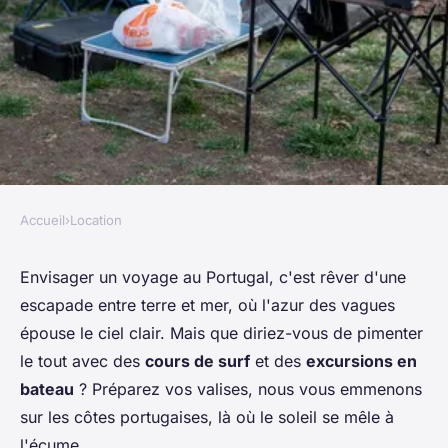
Accueil
›
Location
LOCATION
Comment organiser un séjour
Envisager un voyage au Portugal, c'est rêver d'une
escapade entre terre et mer, où l'azur des vagues
au Portugal avec des cours de
épouse le ciel clair. Mais que diriez-vous de pimenter
surf et des excursions en
le tout avec des
cours de surf
et des
excursions en
bateau?
bateau
? Préparez vos valises, nous vous emmenons
sur les côtes portugaises, là où le soleil se mêle à
Nina
•
4 juillet 2024
•
5 min de lecture
l'écume.