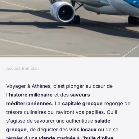
Accueil
›
Bon plan
BON PLAN
Où déguster les meilleures
Voyager à Athènes, c'est plonger au cœur de
l'
histoire millénaire
et des
saveurs
spécialités de la cuisine
méditerranéennes
. La
capitale grecque
regorge de
grecque à Athènes?
trésors culinaires qui raviront vos papilles. Qu'il
s'agisse de savourer une authentique
salade
Nina
•
4 juillet 2024
•
6 min de lecture
grecque
, de déguster des
vins locaux
ou de se
régaler d'une
viande
marinée à l'
huile d'olive
,