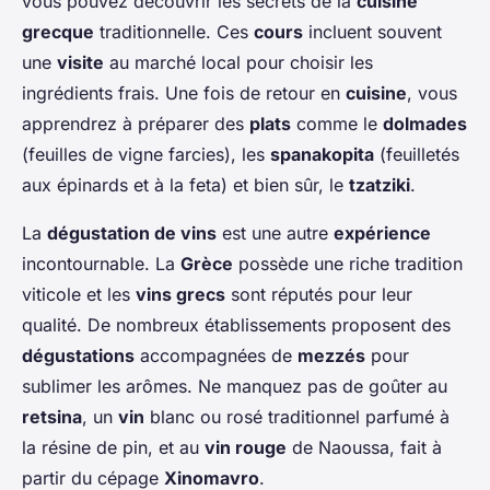
vous pouvez découvrir les secrets de la
cuisine
grecque
traditionnelle. Ces
cours
incluent souvent
une
visite
au marché local pour choisir les
ingrédients frais. Une fois de retour en
cuisine
, vous
apprendrez à préparer des
plats
comme le
dolmades
(feuilles de vigne farcies), les
spanakopita
(feuilletés
aux épinards et à la feta) et bien sûr, le
tzatziki
.
La
dégustation de vins
est une autre
expérience
incontournable. La
Grèce
possède une riche tradition
viticole et les
vins grecs
sont réputés pour leur
qualité. De nombreux établissements proposent des
dégustations
accompagnées de
mezzés
pour
sublimer les arômes. Ne manquez pas de goûter au
retsina
, un
vin
blanc ou rosé traditionnel parfumé à
la résine de pin, et au
vin rouge
de Naoussa, fait à
partir du cépage
Xinomavro
.