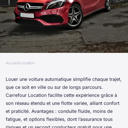
Accueil
›
Location
LOCATION
Location voiture automatique :
Louer une voiture automatique simplifie chaque trajet,
que ce soit en ville ou sur de longs parcours.
confort et praticité garantis
Carrefour Location facilite cette expérience grâce à
son réseau étendu et une flotte variée, alliant confort
Nina
•
22 août 2025
•
6 min de lecture
et praticité. Avantages : conduite fluide, moins de
fatigue, et options flexibles, dont l’assurance tous
risques et un second conducteur gratuit pour une